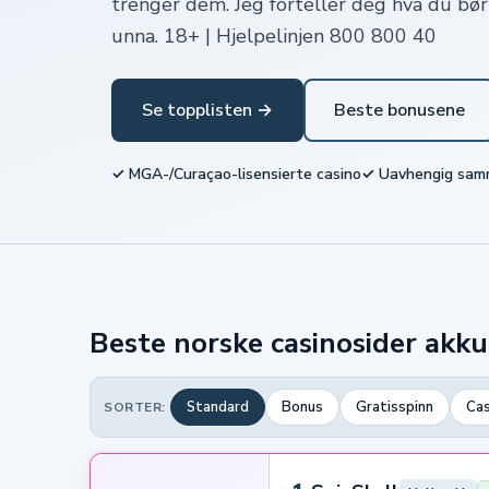
trenger dem. Jeg forteller deg hva du bør
unna. 18+ | Hjelpelinjen 800 800 40
Se topplisten →
Beste bonusene
✓ MGA-/Curaçao-lisensierte casino
✓ Uavhengig sam
Beste norske casinosider akku
Standard
Bonus
Gratisspinn
Ca
SORTER: