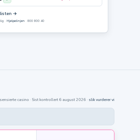
listen →
lig ·
Hjelpelinjen
· 800 800 40
ensierte casino · Sist kontrollert 6 august 2026 ·
slik vurderer vi