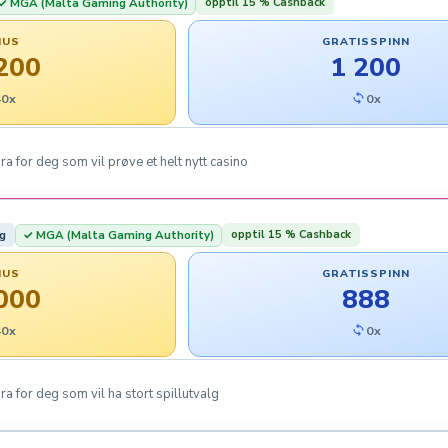
✓ MGA (Malta Gaming Authority)
opptil 15 % Cashback
NUS
GRATISSPINN
200
1 200
40x
0x
ra for deg som vil prøve et helt nytt casino
✓ MGA (Malta Gaming Authority)
lg
opptil 15 % Cashback
NUS
GRATISSPINN
000
888
40x
0x
ra for deg som vil ha stort spillutvalg