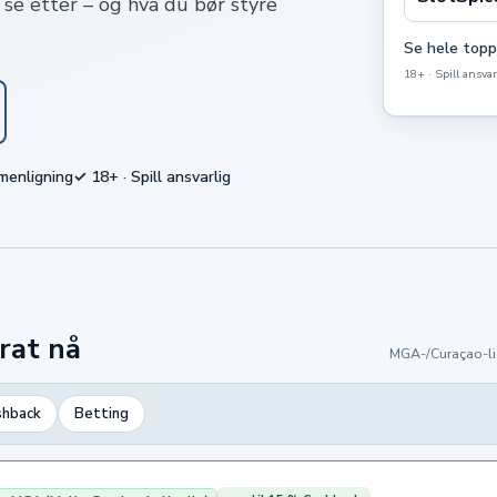
 se etter – og hva du bør styre
Se hele topp
18+ · Spill ansvar
menligning
✓ 18+ · Spill ansvarlig
rat nå
MGA-/Curaçao-lis
shback
Betting