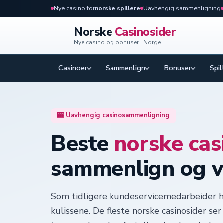
Nye casino for
norske spillere
Uavhengig sammenligning
Norske
Casinosider
Nye casino og bonuser i Norge
Casinoer
Sammenlign
Bonuser
Spil
🎰 Uavhengig casinosammenligning
Beste
norske cas
sammenlign og v
Som tidligere kundeservicemedarbeider ha
kulissene. De fleste norske casinosider ser