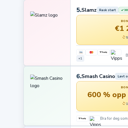
5.
Slamz
✓ M
Rask start
BO
€1 
B
+1
6.
Smash Casino
Lavt 
BO
600 % opp 
Bra for deg som 