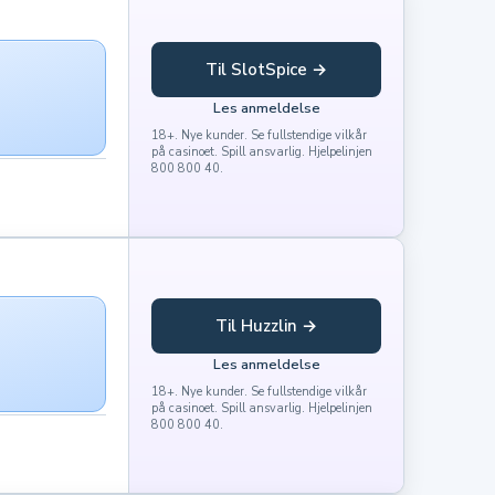
Til SlotSpice →
Les anmeldelse
18+. Nye kunder. Se fullstendige vilkår
på casinoet. Spill ansvarlig. Hjelpelinjen
800 800 40.
Til Huzzlin →
Les anmeldelse
18+. Nye kunder. Se fullstendige vilkår
på casinoet. Spill ansvarlig. Hjelpelinjen
800 800 40.