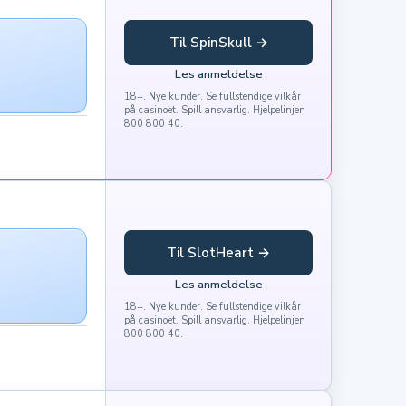
Til SpinSkull →
Les anmeldelse
18+. Nye kunder. Se fullstendige vilkår
på casinoet. Spill ansvarlig. Hjelpelinjen
800 800 40.
Til SlotHeart →
Les anmeldelse
18+. Nye kunder. Se fullstendige vilkår
på casinoet. Spill ansvarlig. Hjelpelinjen
800 800 40.