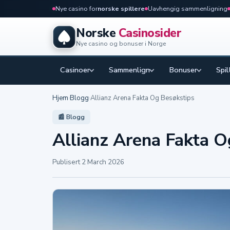
Nye casino for
norske spillere
Uavhengig sammenligning
Norske
Casinosider
Nye casino og bonuser i Norge
Casinoer
Sammenlign
Bonuser
Spil
Hjem
›
Blogg
›
Allianz Arena Fakta Og Besøkstips
📰 Blogg
Allianz Arena Fakta O
Publisert 2 March 2026