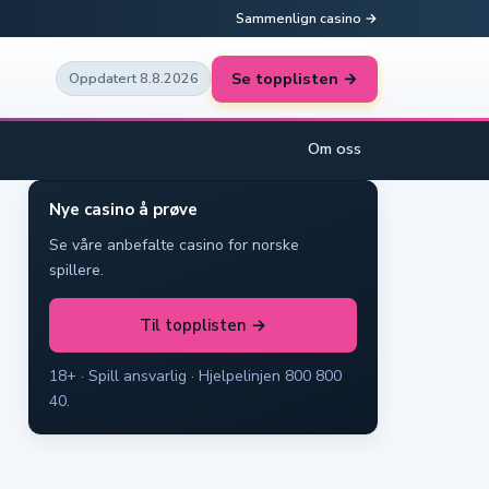
Sammenlign casino →
Se topplisten →
Oppdatert 8.8.2026
Om oss
Nye casino å prøve
Se våre anbefalte casino for norske
spillere.
Til topplisten →
18+ · Spill ansvarlig · Hjelpelinjen 800 800
40.