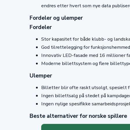
endres etter hvert som nye data publiser
Fordeler og ulemper
Fordeler
Stor kapasitet for både klubb- og lands
God tilrettelegging for funksjonshemmed
Innovativ LED-fasade med 16 millioner f
Moderne billettsystem og flere billettyp
Ulemper
Billetter blir ofte raskt utsolgt, spesiel
Ingen billettsalg på stedet på kampdage
Ingen nylige spesifikke samarbeidsprosje
Beste alternativer for norske spillere