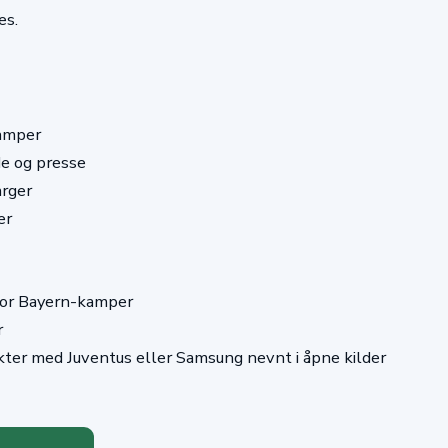
es.
kamper
e og presse
arger
er
t for Bayern-kamper
r
kter med Juventus eller Samsung nevnt i åpne kilder