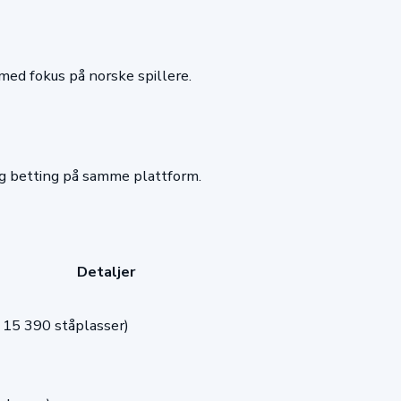
 med fokus på norske spillere.
og betting på samme plattform.
Detaljer
t 15 390 ståplasser)