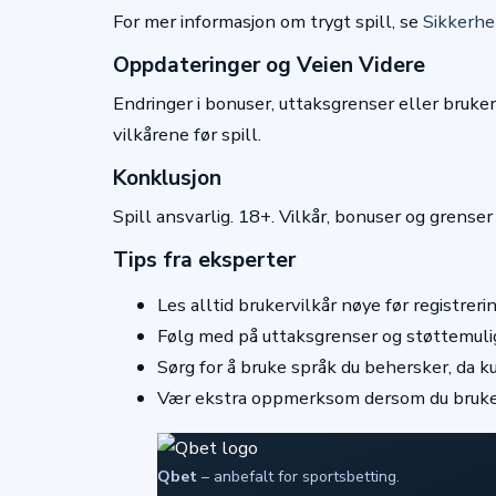
For mer informasjon om trygt spill, se
Sikkerhet
Oppdateringer og Veien Videre
Endringer i bonuser, uttaksgrenser eller bruk
vilkårene før spill.
Konklusjon
Spill ansvarlig. 18+. Vilkår, bonuser og grenser
Tips fra eksperter
Les alltid brukervilkår nøye før registreri
Følg med på uttaksgrenser og støttemulig
Sørg for å bruke språk du behersker, da k
Vær ekstra oppmerksom dersom du bruker 
Qbet
– anbefalt for sportsbetting.