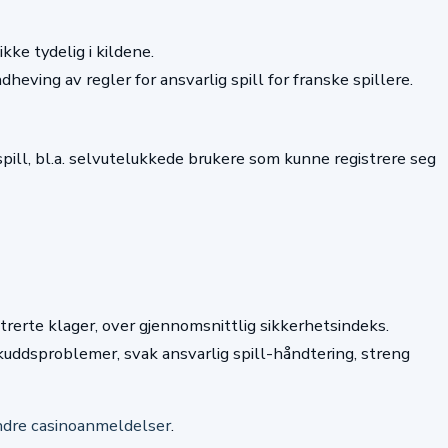
kke tydelig i kildene.
heving av regler for ansvarlig spill for franske spillere.
pill, bl.a. selvutelukkede brukere som kunne registrere seg
istrerte klager, over gjennomsnittlig sikkerhetsindeks.
kuddsproblemer, svak ansvarlig spill-håndtering, streng
dre casinoanmeldelser
.