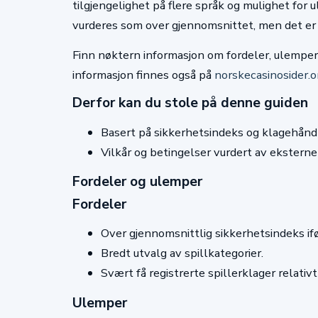
tilgjengelighet på flere språk og mulighet for 
vurderes som over gjennomsnittet, men det e
Finn nøktern informasjon om fordeler, ulemper 
informasjon finnes også på
norskecasinosider.o
Derfor kan du stole på denne guiden
Basert på sikkerhetsindeks og klagehånd
Vilkår og betingelser vurdert av eksterne 
Fordeler og ulemper
Fordeler
Over gjennomsnittlig sikkerhetsindeks if
Bredt utvalg av spillkategorier.
Svært få registrerte spillerklager relativt
Ulemper