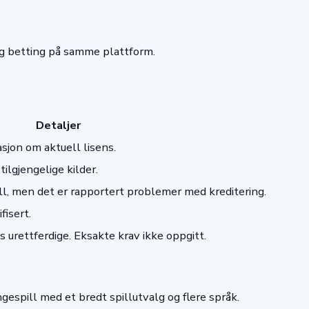
og betting på samme plattform.
Detaljer
sjon om aktuell lisens.
tilgjengelige kilder.
rill, men det er rapportert problemer med kreditering.
fisert.
s urettferdige. Eksakte krav ikke oppgitt.
gespill med et bredt spillutvalg og flere språk.