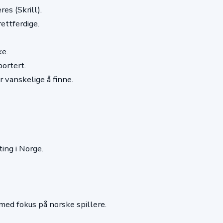
es (Skrill).
ettferdige.
ke.
portert.
 vanskelige å finne.
ing i Norge.
 med fokus på norske spillere.