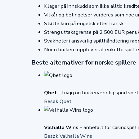
Klager på innskudd som ikke alltid krediter
Vilkår og betingelser vurderes som noe ur
Støtte kun på engelsk eller fransk.
Streng uttaksgrense på 2 500 EUR per u
Svakheter i ansvarlig spillhåndtering rap
Noen brukere opplever at enkelte spill er
Beste alternativer for norske spillere
Qbet
– trygg og brukervennlig sportsbett
Besøk Qbet
Valhalla Wins
– anbefalt for casinospill
Besøk Valhalla Wins