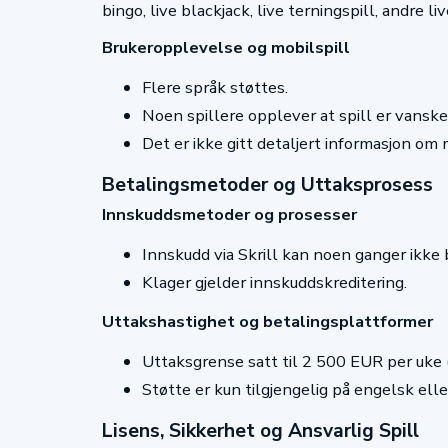
bingo, live blackjack, live terningspill, andre liv
Brukeropplevelse og mobilspill
Flere språk støttes.
Noen spillere opplever at spill er vanskel
Det er ikke gitt detaljert informasjon om
Betalingsmetoder og Uttaksprosess
Innskuddsmetoder og prosesser
Innskudd via Skrill kan noen ganger ikke b
Klager gjelder innskuddskreditering.
Uttakshastighet og betalingsplattformer
Uttaksgrense satt til 2 500 EUR per uke (
Støtte er kun tilgjengelig på engelsk elle
Lisens, Sikkerhet og Ansvarlig Spill