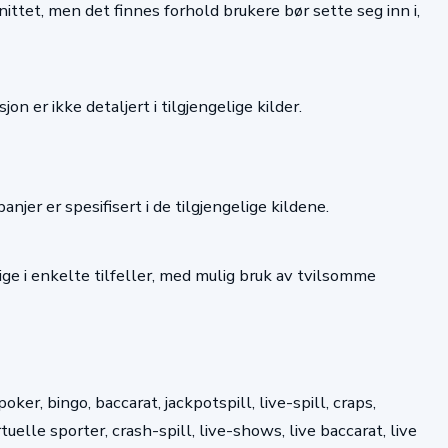
tet, men det finnes forhold brukere bør sette seg inn i,
n er ikke detaljert i tilgjengelige kilder.
jer er spesifisert i de tilgjengelige kildene.
ige i enkelte tilfeller, med mulig bruk av tvilsomme
oker, bingo, baccarat, jackpotspill, live-spill, craps,
rtuelle sporter, crash-spill, live-shows, live baccarat, live