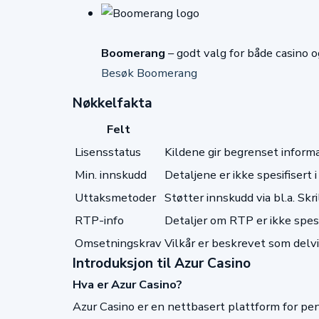
Boomerang
– godt valg for både casino 
Besøk Boomerang
Nøkkelfakta
Felt
Lisensstatus
Kildene gir begrenset informa
Min. innskudd
Detaljene er ikke spesifisert i 
Uttaksmetoder
Støtter innskudd via bl.a. Sk
RTP-info
Detaljer om RTP er ikke spesi
Omsetningskrav
Vilkår er beskrevet som delvi
Introduksjon til Azur Casino
Hva er Azur Casino?
Azur Casino er en nettbasert plattform for pen