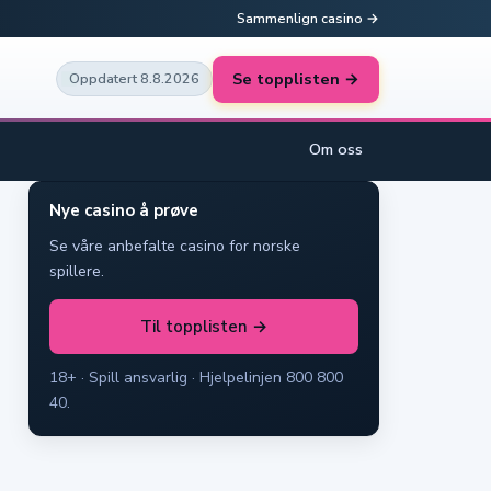
Sammenlign casino →
Se topplisten →
Oppdatert 8.8.2026
Om oss
Nye casino å prøve
Se våre anbefalte casino for norske
spillere.
Til topplisten →
18+ · Spill ansvarlig · Hjelpelinjen 800 800
40.