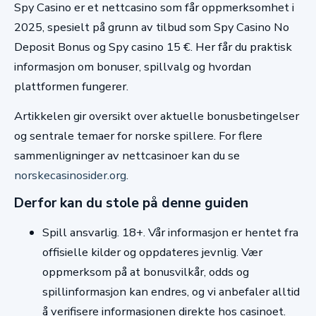
Spy Casino er et nettcasino som får oppmerksomhet i
2025, spesielt på grunn av tilbud som Spy Casino No
Deposit Bonus og Spy casino 15 €. Her får du praktisk
informasjon om bonuser, spillvalg og hvordan
plattformen fungerer.
Artikkelen gir oversikt over aktuelle bonusbetingelser
og sentrale temaer for norske spillere. For flere
sammenligninger av nettcasinoer kan du se
norskecasinosider.org
.
Derfor kan du stole på denne guiden
Spill ansvarlig. 18+. Vår informasjon er hentet fra
offisielle kilder og oppdateres jevnlig. Vær
oppmerksom på at bonusvilkår, odds og
spillinformasjon kan endres, og vi anbefaler alltid
å verifisere informasjonen direkte hos casinoet.