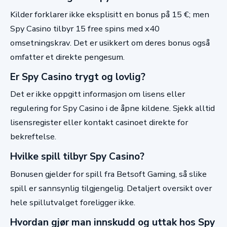
Kilder forklarer ikke eksplisitt en bonus på 15 €; men
Spy Casino tilbyr 15 free spins med x40
omsetningskrav. Det er usikkert om deres bonus også
omfatter et direkte pengesum.
Er Spy Casino trygt og lovlig?
Det er ikke oppgitt informasjon om lisens eller
regulering for Spy Casino i de åpne kildene. Sjekk alltid
lisensregister eller kontakt casinoet direkte for
bekreftelse.
Hvilke spill tilbyr Spy Casino?
Bonusen gjelder for spill fra Betsoft Gaming, så slike
spill er sannsynlig tilgjengelig. Detaljert oversikt over
hele spillutvalget foreligger ikke.
Hvordan gjør man innskudd og uttak hos Spy