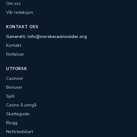
Om oss
Vår redaksjon
KONTAKT OSS
Generelt: info@norskecasinosider.org
Kontakt
Rettelser
UTFORSK
Casinoer
Bonuser
Spill
Casino å unngå
Skatteguide
Blogg
Nettstedskart