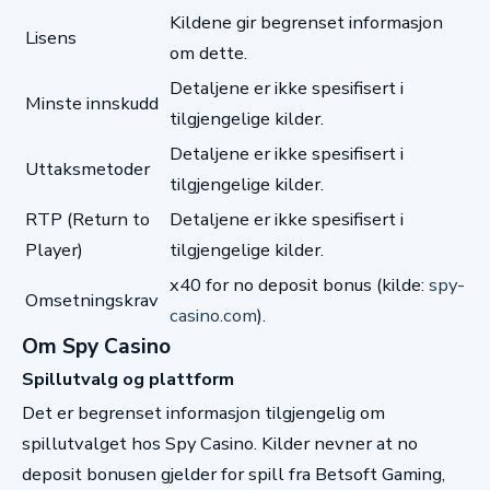
Kildene gir begrenset informasjon
Lisens
om dette.
Detaljene er ikke spesifisert i
Minste innskudd
tilgjengelige kilder.
Detaljene er ikke spesifisert i
Uttaksmetoder
tilgjengelige kilder.
RTP (Return to
Detaljene er ikke spesifisert i
Player)
tilgjengelige kilder.
x40 for no deposit bonus (kilde:
spy-
Omsetningskrav
casino.com
).
Om Spy Casino
Spillutvalg og plattform
Det er begrenset informasjon tilgjengelig om
spillutvalget hos Spy Casino. Kilder nevner at no
deposit bonusen gjelder for spill fra Betsoft Gaming,