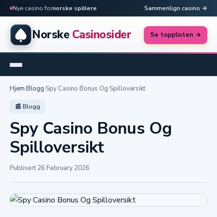
Nye casino for
norske spillere
Sammenlign casino →
Norske
Casinosider
Se topplisten →
Hjem
›
Blogg
›
Spy Casino Bonus Og Spilloversikt
📰 Blogg
Spy Casino Bonus Og
Spilloversikt
Publisert 26 February 2026