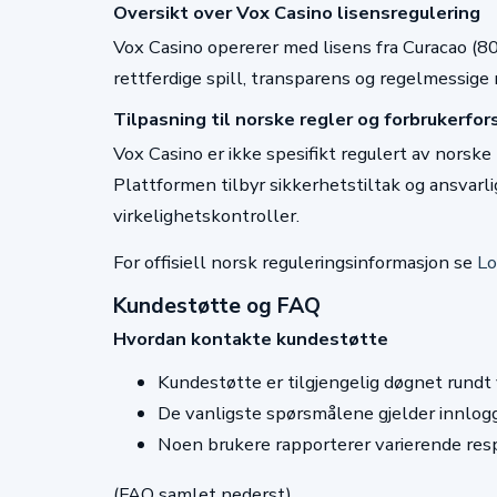
Oversikt over Vox Casino lisensregulering
Vox Casino opererer med lisens fra Curacao 
rettferdige spill, transparens og regelmessige r
Tilpasning til norske regler og forbrukerfors
Vox Casino er ikke spesifikt regulert av norske
Plattformen tilbyr sikkerhetstiltak og ansvarl
virkelighetskontroller.
For offisiell norsk reguleringsinformasjon se
Lo
Kundestøtte og FAQ
Hvordan kontakte kundestøtte
Kundestøtte er tilgjengelig døgnet rundt 
De vanligste spørsmålene gjelder innloggi
Noen brukere rapporterer varierende res
(FAQ samlet nederst)