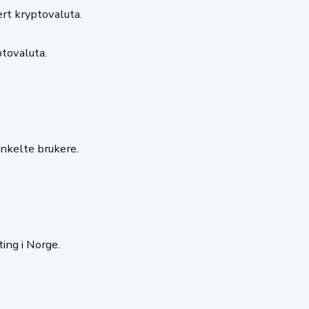
ert kryptovaluta.
ptovaluta.
nkelte brukere.
ing i Norge.