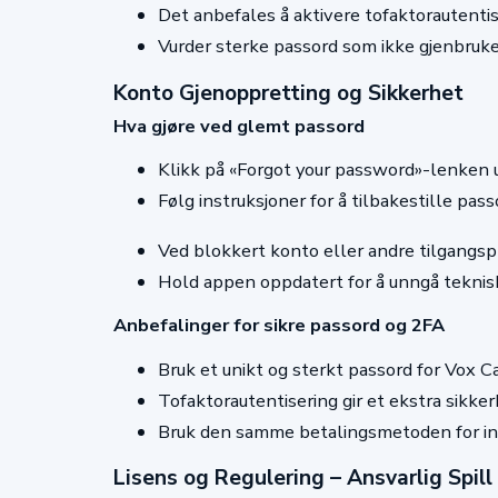
Det anbefales å aktivere tofaktorautentis
Vurder sterke passord som ikke gjenbruke
Konto Gjenoppretting og Sikkerhet
Hva gjøre ved glemt passord
Klikk på «Forgot your password»-lenken u
Følg instruksjoner for å tilbakestille pas
Ved blokkert konto eller andre tilgangsp
Hold appen oppdatert for å unngå teknisk
Anbefalinger for sikre passord og 2FA
Bruk et unikt og sterkt passord for Vox Ca
Tofaktorautentisering gir et ekstra sikker
Bruk den samme betalingsmetoden for inn
Lisens og Regulering – Ansvarlig Spill