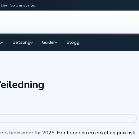
18+ · Spill ansvarlig
l
Betaling
Guider
Blogg
eiledning
oets funksjoner for 2025. Her finner du en enkel og praktisk