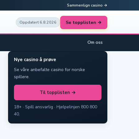
Sammenlign casino →
Se topplisten →
Oppdatert 6.8.2026
Om oss
Nye casino å prøve
Se våre anbefalte casino for norske
spillere.
Til topplisten →
18+ · Spill ansvarlig · Hjelpelinjen 800 800
40.