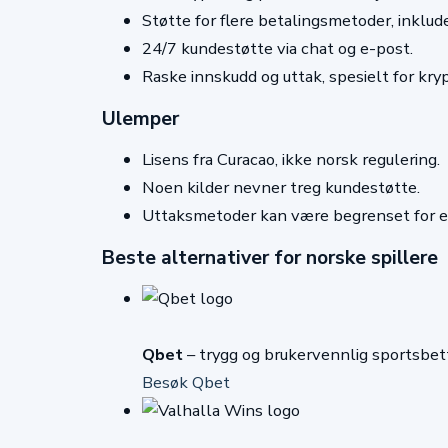
Støtte for flere betalingsmetoder, inklud
24/7 kundestøtte via chat og e-post.
Raske innskudd og uttak, spesielt for kry
Ulemper
Lisens fra Curacao, ikke norsk regulering.
Noen kilder nevner treg kundestøtte.
Uttaksmetoder kan være begrenset for e
Beste alternativer for norske spillere
Qbet
– trygg og brukervennlig sportsbett
Besøk Qbet