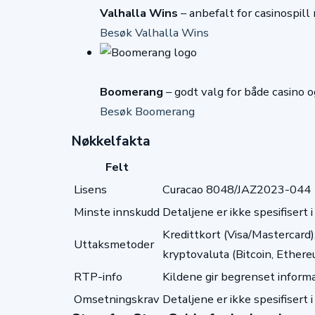
Valhalla Wins
– anbefalt for casinospill
Besøk Valhalla Wins
Boomerang
– godt valg for både casino 
Besøk Boomerang
Nøkkelfakta
Felt
Lisens
Curacao 8048/JAZ2023-044
Minste innskudd
Detaljene er ikke spesifisert i 
Kredittkort (Visa/Mastercard)
Uttaksmetoder
kryptovaluta (Bitcoin, Ether
RTP-info
Kildene gir begrenset inform
Omsetningskrav
Detaljene er ikke spesifisert i 