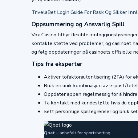
TrivelaBet Login Guide For Rask Og Sikker Inn
Oppsummering og Ansvarlig Spill
Vox Casino tilbyr flexible innloggingsløsninge
kontakte støtte ved problemer, og casinoet har v
og følg oppdateringer på casinoets offisielle n
Tips fra eksperter
Aktiver tofaktorautentisering (2FA) for ø
Bruk en unik kombinasjon av e-post/telefo
Oppdater appen regelmessig for å hindre
Ta kontakt med kundestøtte hvis du oppl
Sett personlige spillegrenser og bruk se
Qbet
– anbefalt for sportsbetting.