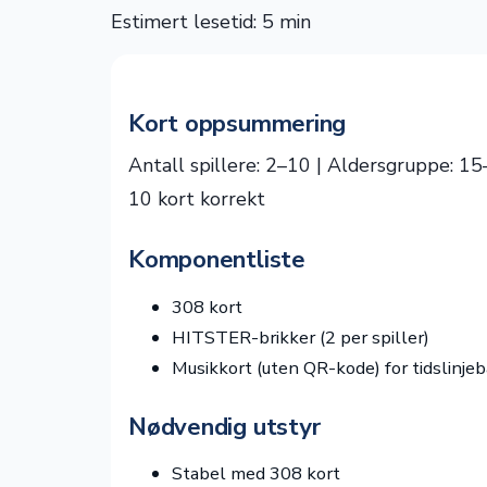
Estimert lesetid: 5 min
Kort oppsummering
Antall spillere: 2–10 | Aldersgruppe: 15–
10 kort korrekt
Komponentliste
308 kort
HITSTER-brikker (2 per spiller)
Musikkort (uten QR-kode) for tidslinjeb
Nødvendig utstyr
Stabel med 308 kort