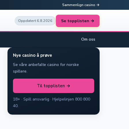
Sammenlign casino →
Se topplisten →
Oppdatert 6.8.2026
Om oss
Nye casino å prøve
Se våre anbefalte casino for norske
spillere.
Til topplisten →
18+ · Spill ansvarlig · Hjelpelinjen 800 800
40.