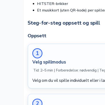
HITSTER-brikker
Et musikkort (uten QR-kode) per spille
Steg-for-steg oppsett og spill
Oppsett
Velg spillmodus
Tid: 2–5 min | Forberedelse: nødvendig | Teg
Velg om du vil spille individuelt eller i la