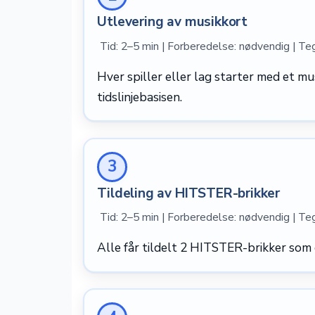
Utlevering av musikkort
Tid: 2–5 min | Forberedelse: nødvendig | Teg
Hver spiller eller lag starter med et 
tidslinjebasisen.
Tildeling av HITSTER-brikker
Tid: 2–5 min | Forberedelse: nødvendig | Teg
Alle får tildelt 2 HITSTER-brikker som 