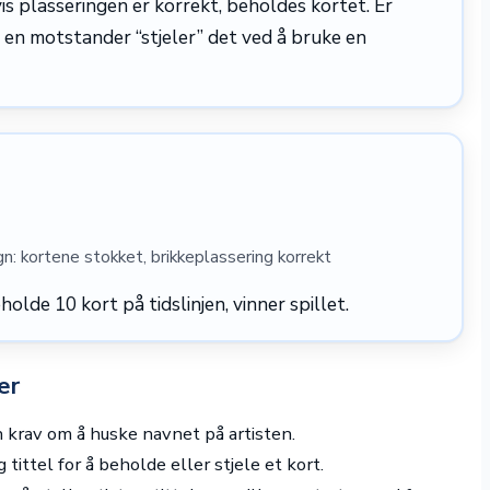
vis plasseringen er korrekt, beholdes kortet. Er
e en motstander “stjeler” det ved å bruke en
n: kortene stokket, brikkeplassering korrekt
holde 10 kort på tidslinjen, vinner spillet.
er
krav om å huske navnet på artisten.
tittel for å beholde eller stjele et kort.