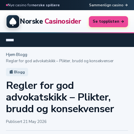
Nye casino for
norske spillere
Sammenlign casino →
Norske
Casinosider
Se topplisten →
Hjem
›
Blogg
›
Regler for god advokatskikk – Plikter, brudd og konsekvenser
📰 Blogg
Regler for god
advokatskikk – Plikter,
brudd og konsekvenser
Publisert 21 May 2026