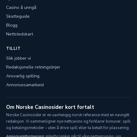
Casino å unngå
Skatteguide
Blogg
Nettstedskart
TILLIT
Slik jobber vi
Redaksjonelle retningslinjer
Ansvarlig spilling
Annonsesamarbeid
Om Norske Casinosider kort fortalt
Norske Casinosider er en uavhengig norsk referanse med en navngitt
redaksjon. Vi sammenligner nye nettcasino og forklarer bonuser, spill
og betalingsmetoder – uten å drive spill eller ta betalt for plassering.
Annonseinformasjon:
enkelte lenker går til våre partnercasino, og