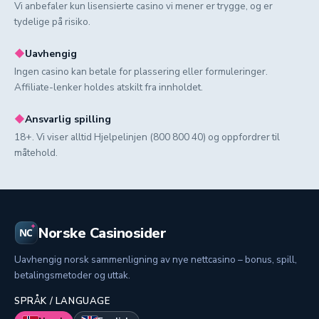
Vi anbefaler kun lisensierte casino vi mener er trygge, og er
tydelige på risiko.
◆
Uavhengig
Ingen casino kan betale for plassering eller formuleringer.
Affiliate-lenker holdes atskilt fra innholdet.
◆
Ansvarlig spilling
18+. Vi viser alltid Hjelpelinjen (800 800 40) og oppfordrer til
måtehold.
Norske Casinosider
Uavhengig norsk sammenligning av nye nettcasino – bonus, spill,
betalingsmetoder og uttak.
SPRÅK / LANGUAGE