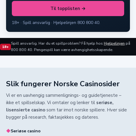
Til topplisten →
18+ · Spill ansvarlig · Hjelpelinjen 800 800 40.
Spill ansvarlig. Har du et spillproblem? Få hjelp hos
Hjelpelinjen
på
18+
800 800 40. Pengespill kan være avhengighetsskapende.
Slik fungerer Norske Casinosider
Vi er en uavhengig sammenlignings- og guidetjeneste –
ikke et spillselskap. Vi omtaler og lenker til
seriøse,
lisensierte casino
som tar imot norske spillere. Hver side
bygger på research, faktasjekkes og dateres.
◆
Seriøse casino