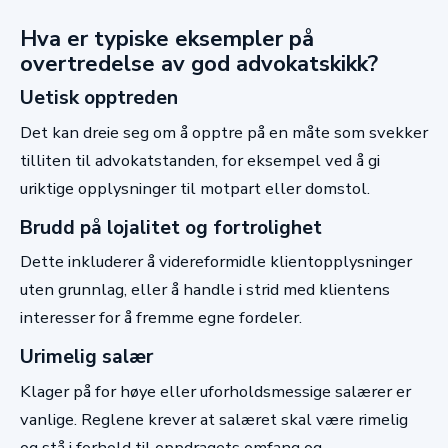
Hva er typiske eksempler på
overtredelse av god advokatskikk?
Uetisk opptreden
Det kan dreie seg om å opptre på en måte som svekker
tilliten til advokatstanden, for eksempel ved å gi
uriktige opplysninger til motpart eller domstol.
Brudd på lojalitet og fortrolighet
Dette inkluderer å videreformidle klientopplysninger
uten grunnlag, eller å handle i strid med klientens
interesser for å fremme egne fordeler.
Urimelig salær
Klager på for høye eller uforholdsmessige salærer er
vanlige. Reglene krever at salæret skal være rimelig
og stå i forhold til oppdragets omfang og